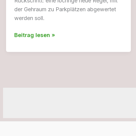
Rückschritt: eine löchrige neue Regel, mit
der Gehraum zu Parkplätzen abgewertet
werden soll.
Vier
Beitrag lesen »
Fortschritte
und
ein
Gehweg-
Unfall