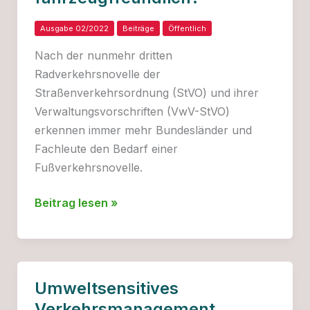
Ausgabe 02/2022
Beiträge
Öffentlich
Nach der nunmehr dritten
Radverkehrsnovelle der
Straßenverkehrsordnung (StVO) und ihrer
Verwaltungsvorschriften (VwV-StVO)
erkennen immer mehr Bundesländer und
Fachleute den Bedarf einer
Fußverkehrsnovelle.
Deutsche
Beitrag lesen »
Begegnungszone:
Fußverkehrs-
oder
fahrzeugfreundlich?
Umweltsensitives
Verkehrsmanagement