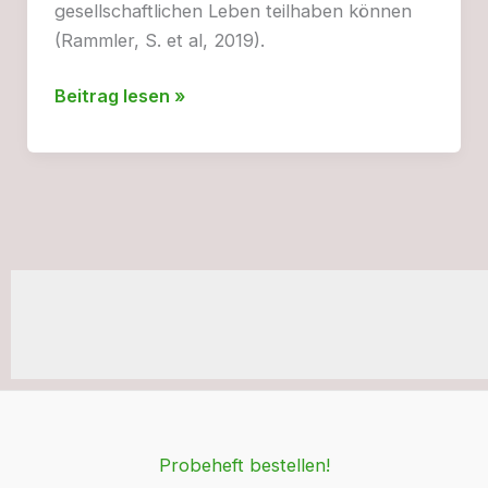
gesellschaftlichen Leben teilhaben können
(Rammler, S. et al, 2019).
Wie
Beitrag lesen »
die
Verkehrswende
zum
Abbau
von
Mobilitätsarmut
beitragen
kann
Probeheft bestellen!