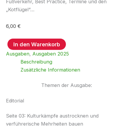
Fußverkehr, Best Practice, Termine und den
„Kotflügel“…
6,00
€
In den Warenkorb
Mobilogisch
Ausgaben
,
Ausgaben 2025
-
Mai
Beschreibung
2025
Zusätzliche Informationen
Menge
Themen der Ausgabe:
Editorial
Seite 03: Kulturkämpfe austrocknen und
verführerische Mehrheiten bauen